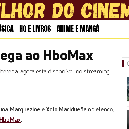
SICA
HQ E LIVROS
ANIME E MANGÁ
hega ao HboMax
eteria, agora está disponível no streaming.
una Marquezine
e
Xolo Maridueña
no elenco,
HboMax
.