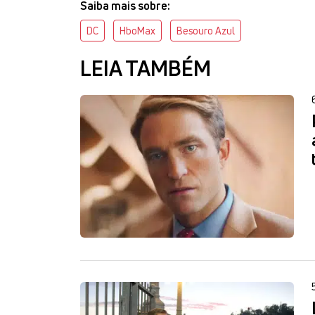
Saiba mais sobre:
DC
HboMax
Besouro Azul
LEIA TAMBÉM