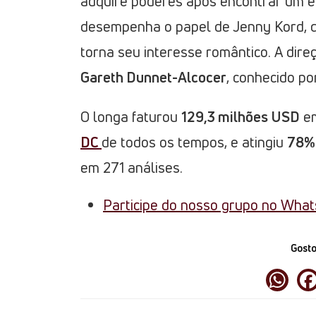
adquire poderes após encontrar um e
desempenha o papel de Jenny Kord, qu
torna seu interesse romântico. A dire
Gareth Dunnet-Alcocer
, conhecido po
O longa faturou
129,3 milhões USD
em
DC
de todos os tempos, e atingiu
78%
em 271 análises.
Participe do nosso grupo no Wha
Gosto