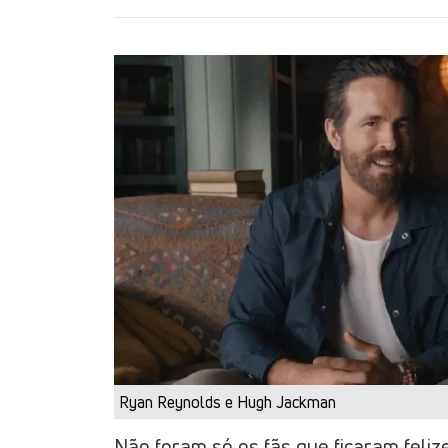
Ryan Reynolds e Hugh Jackman
Não foram só os fãs que ficaram feli