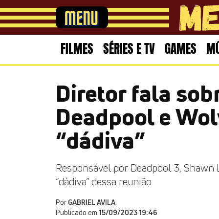
FILMES
SÉRIES E TV
GAMES
MÚ
Diretor fala sob
Deadpool e Wol
“dádiva”
Responsável por Deadpool 3, Shawn L
“dádiva” dessa reunião
Por
GABRIEL AVILA
Publicado em
15/09/2023 19:46