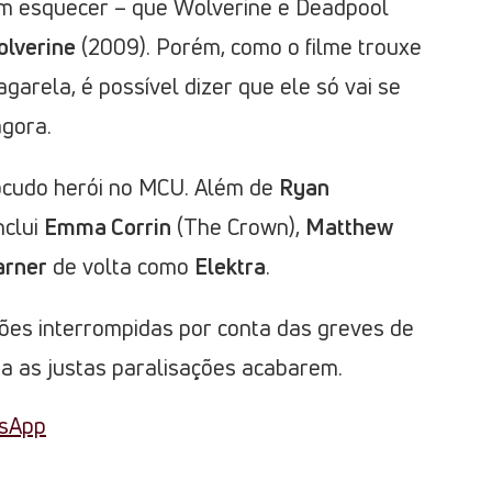
am esquecer – que Wolverine e Deadpool
olverine
(2009). Porém, como o filme trouxe
arela, é possível dizer que ele só vai se
agora.
bocudo herói no MCU. Além de
Ryan
nclui
Emma Corrin
(The Crown),
Matthew
arner
de volta como
Elektra
.
ões interrompidas por conta das greves de
a as justas paralisações acabarem.
tsApp