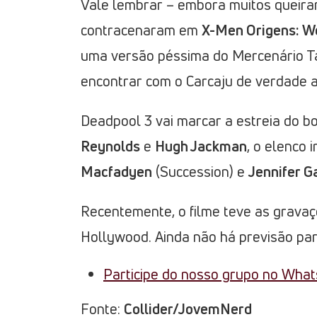
Vale lembrar – embora muitos queir
contracenaram em
X-Men Origens: W
uma versão péssima do Mercenário Tag
encontrar com o Carcaju de verdade 
Deadpool 3 vai marcar a estreia do 
Reynolds
e
Hugh Jackman
, o elenco i
Macfadyen
(Succession) e
Jennifer G
Recentemente, o filme teve as gravaç
Hollywood. Ainda não há previsão par
Participe do nosso grupo no Wha
Fonte:
Collider/JovemNerd