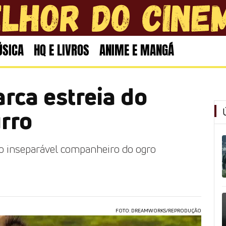
SICA
HQ E LIVROS
ANIME E MANGÁ
ca estreia do
urro
do inseparável companheiro do ogro
FOTO: DREAMWORKS/REPRODUÇÃO