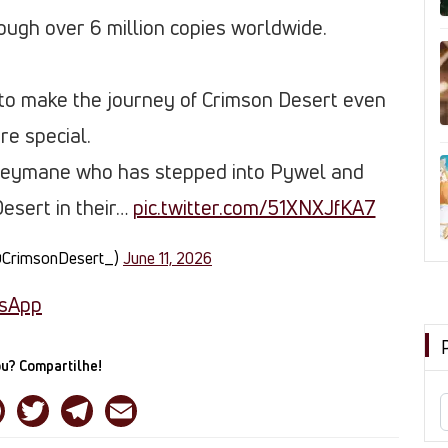
ough over 6 million copies worldwide.
 to make the journey of Crimson Desert even
re special.
Greymane who has stepped into Pywel and
esert in their…
pic.twitter.com/51XNXJfKA7
@CrimsonDesert_)
June 11, 2026
tsApp
u? Compartilhe!