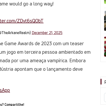
ame would go a long way!
itter.com/ZDvt6sQObT
(@TheArkaneRealm)
December 21, 2025
The Game Awards de 2023 com um teaser
á um jogo em terceira pessoa ambientado em
omada por uma ameaça vampírica. Embora
indústria apontam que o lançamento deve
tsApp
u? Compartilhe!