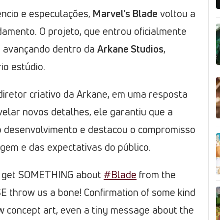
êncio e especulações,
Marvel’s Blade
voltou a
damento. O projeto, que entrou oficialmente
a avançando dentro da
Arkane Studios
,
io estúdio.
 diretor criativo da Arkane, em uma resposta
evelar novos detalhes, ele garantiu que a
o desenvolvimento e destacou o compromisso
gem e das expectativas do público.
 to get SOMETHING about
#Blade
from the
 throw us a bone! Confirmation of some kind
 concept art, even a tiny message about the