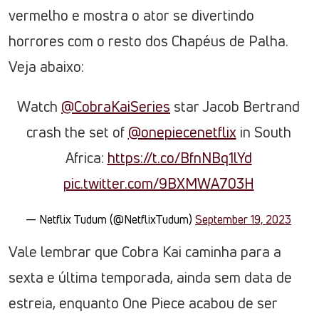
vermelho e mostra o ator se divertindo
horrores com o resto dos Chapéus de Palha.
Veja abaixo:
Watch
@CobraKaiSeries
star Jacob Bertrand
crash the set of
@onepiecenetflix
in South
Africa:
https://t.co/BfnNBq1lYd
pic.twitter.com/9BXMWA703H
— Netflix Tudum (@NetflixTudum)
September 19, 2023
Vale lembrar que Cobra Kai caminha para a
sexta e última temporada, ainda sem data de
estreia, enquanto One Piece acabou de ser