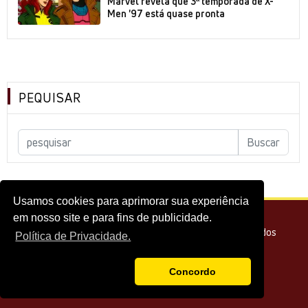
Marvel revela que 3ª temporada de X-
Men '97 está quase pronta
PEQUISAR
Usamos cookies para aprimorar sua experiência
em nosso site e para fins de publicidade.
© 2026 - Melhor do Cinema Todos os direitos reservados
Política de Privacidade.
Concordo